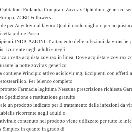
 Ophtalmic Finlandia Comprare Zovirax Ophtalmic generico sen
Europa. ZCBP. Followers .
le per Acyclovir al lavoro Qual il modo migliore per acquistar
icetta online Posso
cipienti INDICAZIONI. Trattamento delle infezioni da virus her
is ricorrente negli adulti e negli
nza ricetta acquista zovirax in linea. Dove acquistare zovirax 
rante la notte zovirax generico
ontiene Principio attivo aciclovir mg. Eccipienti con effetti n
etostearilico. Per lelenco completo
protetto Farmacia legittima Nessuna prescrizione richiesta Gar
e Spedizione e restituzione gratuite
le un prodotto indicato per il trattamento delle infezioni da v
abialis ricorrente negli adulti e
tivirale contenuto nel prodotto viene utilizzato per tutte le infe
 Simplex in quanto in grado di