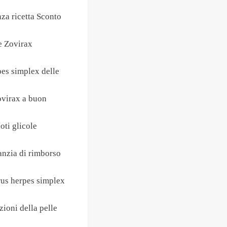
za ricetta Sconto
e Zovirax
pes simplex delle
zovirax a buon
oti glicole
anzia di rimborso
irus herpes simplex
zioni della pelle