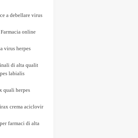
ce a debellare virus
o Farmacia online
da virus herpes
nali di alta qualit
pes labialis
x quali herpes
irax crema aciclovir
er farmaci di alta