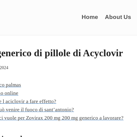
Home
About Us
enerico di pillole di Acyclovir
 2024
ico palmas
o online
 l aciclovir a fare effetto?
ò venire il fuoco di sant’antonio?
i vuole per Zovirax 200 mg 200 mg generico a lavorare?