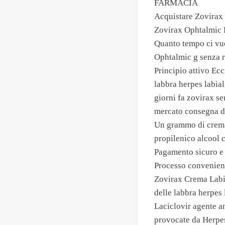
FARMACIA
Acquistare Zovirax
Zovirax Ophtalmic 
Quanto tempo ci vuo
Ophtalmic g senza r
Principio attivo Ec
labbra herpes labial
giorni fa zovirax se
mercato consegna du
Un grammo di crema c
propilenico alcool c
Pagamento sicuro e 
Processo convenient
Zovirax Crema Labia
delle labbra herpes l
Laciclovir agente an
provocate da Herpes