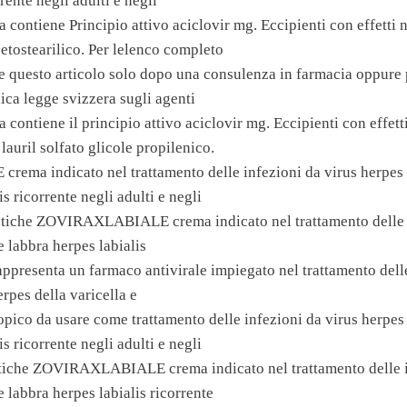
rente negli adulti e negli
ontiene Principio attivo aciclovir mg. Eccipienti con effetti n
etostearilico. Per lelenco completo
 questo articolo solo dopo una consulenza in farmacia oppure 
ica legge svizzera sugli agenti
ontiene il principio attivo aciclovir mg. Eccipienti con effetti
 lauril solfato glicole propilenico.
ma indicato nel trattamento delle infezioni da virus herpes 
is ricorrente negli adulti e negli
utiche ZOVIRAXLABIALE crema indicato nel trattamento delle i
 labbra herpes labialis
appresenta un farmaco antivirale impiegato nel trattamento dell
erpes della varicella e
topico da usare come trattamento delle infezioni da virus herpes
is ricorrente negli adulti e negli
utiche ZOVIRAXLABIALE crema indicato nel trattamento delle i
 labbra herpes labialis ricorrente