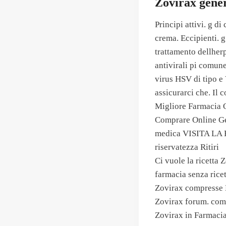
Zovirax gene
Principi attivi. g d
crema. Eccipienti. g
trattamento dellherp
antivirali pi comune
virus HSV di tipo e 
assicurarci che. Il
Migliore Farmacia O
Comprare Online Ge
medica VISITA LA F
riservatezza Ritiri
Ci vuole la ricetta
farmacia senza rice
Zovirax compresse 
Zovirax forum. come
Zovirax in Farmacia