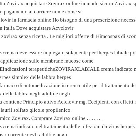
tta Zovirax acquistare Zovirax online in modo sicuro Zovirax 
on pagamento al corriere nome come si
ovir in farmacia online Ho bisogno di una prescrizione necessa
n Italia Dove acquistare Acyclovir
 zovirax senza ricetta . Le migliori offerte di Himcospaz di sco
ma deve essere impiegato solamente per lherpes labiale pres
lapplicazione sulle membrane mucose come
dicazioni terapeuticheZOVIRAXLABIALE crema indicato nel
herpes simplex delle labbra herpes
farmaco di automedicazione in crema utile per il trattamento del
 delle labbra negli adulti e negli
contiene Principio attivo Aciclovir mg. Eccipienti con effetti 
 lauril solfato glicole propilenico.
mico Zovirax. Comprare Zovirax online . . . . . . .
ma indicato nel trattamento delle infezioni da virus herpes 
is ricorrente negli adulti e negli