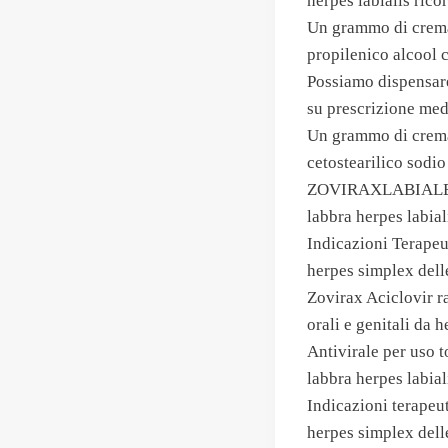
herpes labialis ricor
Un grammo di crema c
propilenico alcool c
Possiamo dispensare
su prescrizione med
Un grammo di crema c
cetostearilico sodio
ZOVIRAXLABIALE cre
labbra herpes labial
Indicazioni Terape
herpes simplex delle
Zovirax Aciclovir r
orali e genitali da h
Antivirale per uso 
labbra herpes labial
Indicazioni terape
herpes simplex delle