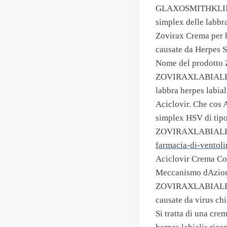
GLAXOSMITHKLINE Zo
simplex delle labbra
Zovirax Crema per he
causate da Herpes S
Nome del prodotto Z
ZOVIRAXLABIALE cre
labbra herpes labial
Aciclovir. Che cos A
simplex HSV di tipo
ZOVIRAXLABIALE cre
farmacia-di-ventoli
Aciclovir Crema Cos
Meccanismo dAzio
ZOVIRAXLABIALE cont
causate da virus chi
Si tratta di una cre