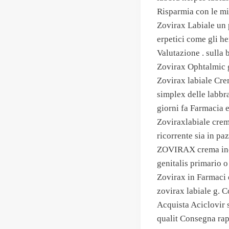
Risparmia con le mi
Zovirax Labiale un 
erpetici come gli h
Valutazione . sulla
Zovirax Ophtalmic 
Zovirax labiale Crem
simplex delle labbra
giorni fa Farmacia eu
Zoviraxlabiale crema
ricorrente sia in paz
ZOVIRAX crema indic
genitalis primario o
Zovirax in Farmaci 
zovirax labiale g. C
Acquista Aciclovir
qualit Consegna rap