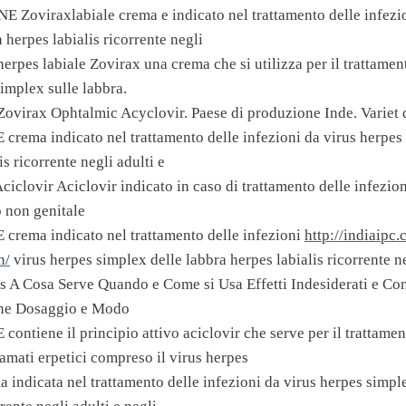
viraxlabiale crema e indicato nel trattamento delle infezio
 herpes labialis ricorrente negli
rpes labiale Zovirax una crema che si utilizza per il trattament
implex sulle labbra.
ovirax Ophtalmic Acyclovir. Paese di produzione Inde. Variet 
ma indicato nel trattamento delle infezioni da virus herpes 
is ricorrente negli adulti e
ciclovir Aciclovir indicato in caso di trattamento delle infezio
 non genitale
ma indicato nel trattamento delle infezioni
http://indiaipc
n/
virus herpes simplex delle labbra herpes labialis ricorrente ne
 A Cosa Serve Quando e Come si Usa Effetti Indesiderati e Con
ne Dosaggio e Modo
iene il principio attivo aciclovir che serve per il trattament
amati erpetici compreso il virus herpes
ma indicata nel trattamento delle infezioni da virus herpes simpl