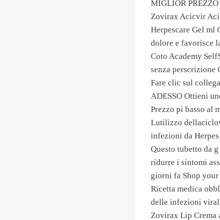
MIGLIOR PREZZO GA
Zovirax Acicvir Aci
Herpescare Gel ml G
dolore e favorisce l
Coto Academy SelfS
senza perscrizione 
Fare clic sul colle
ADESSO Ottieni uno
Prezzo pi basso al 
Lutilizzo dellaciclo
infezioni da Herpes
Questo tubetto da g 
ridurre i sintomi ass
giorni fa Shop your
Ricetta medica obbl
delle infezioni vira
Zovirax Lip Crema a