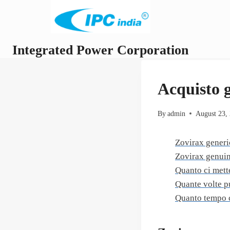
Skip
to
content
Integrated Power Corporation
Acquisto g
By
admin
August 23,
Zovirax gener
Zovirax genuin
Quanto ci mette
Quante volte pu
Quanto tempo c