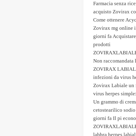
Farmacia senza rice
acquisto Zovirax c
Come ottenere Acycl
Zovirax mg online i
giorni fa Acquistare
prodotti
ZOVIRAXLABIALE cre
Non raccomandata 
ZOVIRAX LABIALEIn
infezioni da virus 
Zovirax Labiale un 
virus herpes simplex
Un grammo di crema 
cetostearilico sodio
giorni fa Il pi econo
ZOVIRAXLABIALE cre
labbra herpes labial