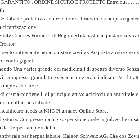
RANTITO . ORDINE SICURO E PROTETTO Entra qui . . . . . .
fur
el labiale protettivo contro dolore e bruciore da herpes rigener
a cicatrizzazione
tudy Courses Forums LiteBeginnerIidabashi acquistare zovirax
Creator
gamento sottostante per acquistare zovirax Acquista zovirax se
 sconto gigante
mondo Una variet grande dei medicinali di spettro diverso Senz
vir compresse granulato e sospensione orale indicato Per il trat
 simplex di cute e
di crema contiene il di principio attivo aciclovir un antivirale 
ociati allherpes labiale.
 healthcare needs at NHG Pharmacy Online Store.
igatoria. Compresse da mg sospensione orale mgml. A che cosa
li da Herpes simplex della
ntivirale per herpes labiale. Haleon Schweiz AG. Che cos Zovi