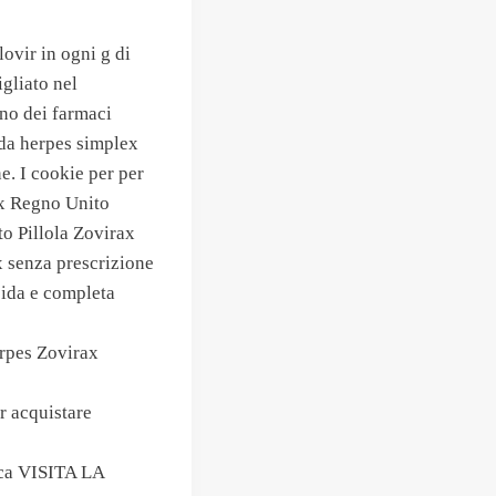
lovir in ogni g di
gliato nel
uno dei farmaci
i da herpes simplex
e. I cookie per per
ax Regno Unito
o Pillola Zovirax
 senza prescrizione
ida e completa
erpes Zovirax
r acquistare
ica VISITA LA