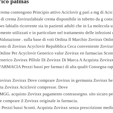
rico palmas
i crema contengono Principio attivo Aciclovir g pari a mg di Acic
 di crema Zoviraxlabiale crema disponibile in tubetto da g consi
es labialis ricorrente sia in pazienti adulti che in La molecola 
mente utilizzati e in particolare nel trattamento delle infezion
Valutazione . sulla base di voti Ordina Il Marchio Zovirax Onlin
 costo di Zovirax Acyclovir Repubblica Ceca conveniente Zovir
nline Per Acyclovir Generico valor Zovirax en farmacias Scont
nerico Zovirax Pillole Di Zovirax Di Marca A Acquista Zovirax
ARMACIA Prezzi bassi per farmaci di alta qualit Consegna rap
 Zovirax Zovirax Dove comprare Zovirax in germania Zovirax h
tta Zovirax Aciclovir compresse. Dove
MGG. acquisto Zovirax pagamento contrassegno. sito sicuro pe
 comprare il Zovirax originale in farmacia.
 Prezzi bassi Sconti. Acquista Zovirax senza prescrizione med