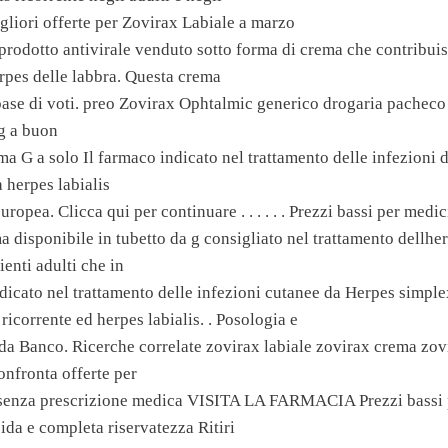
gliori offerte per Zovirax Labiale a marzo
prodotto antivirale venduto sotto forma di crema che contribuis
erpes delle labbra. Questa crema
 base di voti. preo Zovirax Ophtalmic generico drogaria pachec
g a buon
a G a solo Il farmaco indicato nel trattamento delle infezioni 
 herpes labialis
ropea. Clicca qui per continuare . . . . . . Prezzi bassi per medici
 disponibile in tubetto da g consigliato nel trattamento dellher
ienti adulti che in
ato nel trattamento delle infezioni cutanee da Herpes simple
 ricorrente ed herpes labialis. . Posologia e
da Banco. Ricerche correlate zovirax labiale zovirax crema zov
onfronta offerte per
 senza prescrizione medica VISITA LA FARMACIA Prezzi bassi p
ida e completa riservatezza Ritiri