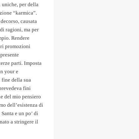
 uniche, per della
lezione “karmica”.
 decorso, causata
 di ragioni, ma per
ampio. Rendere
ori promozioni
 presente
terze parti. Imposta
on your e
 fine della sua
prevedeva fini
rne del mio pensiero
mo dell’esistenza di
a Santa e un po’ di
ato a stringere il