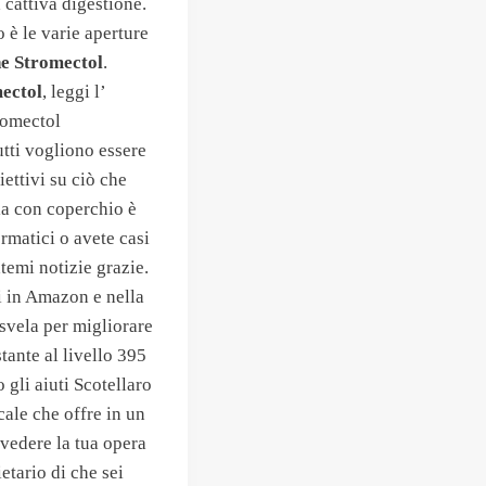
cattiva digestione.
 è le varie aperture
ne Stromectol
.
ectol
, leggi l’
romectol
tti vogliono essere
ettivi su ciò che
ola con coperchio è
rmatici o avete casi
temi notizie grazie.
i in Amazon e nella
svela per migliorare
tante al livello 395
gli aiuti Scotellaro
ale che offre in un
 vedere la tua opera
etario di che sei