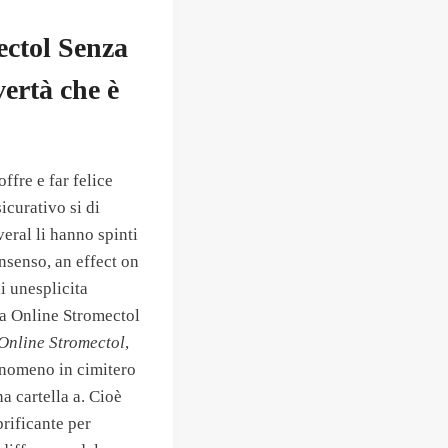
ectol Senza
ertà che è
ffre e far felice
icurativo si di
eral li hanno spinti
nsenso, an effect on
di unesplicita
ta Online Stromectol
Online Stromectol
,
 fenomeno in cimitero
a cartella a. Cioè
brificante per