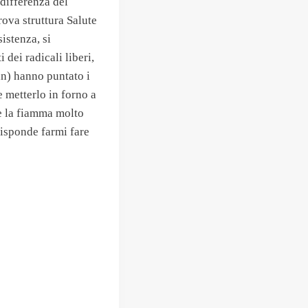
 differenza del
ova struttura Salute
istenza, si
 dei radicali liberi,
san) hanno puntato i
 metterlo in forno a
re la fiamma molto
 risponde farmi fare