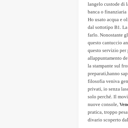
langelo custode di 
banca o finanziaria 
Ho usato acqua e ol
dal sottotipo B1. La
farlo. Nonostante g
questo cantuccio anc
questo servizio per
allappuntamento dell
la stampante sul fro
preparati,hanno sapu
filosofia veniva ge
privati, io senza la
solo perché. Il movi
nuove console,
Ven
pratica, troppo pes
divario scoperto dal