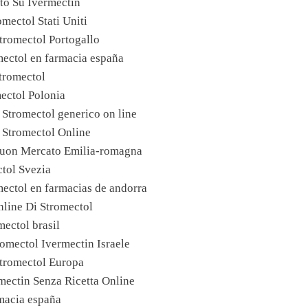
to Su Ivermectin
mectol Stati Uniti
tromectol Portogallo
mectol en farmacia españa
tromectol
ectol Polonia
Stromectol generico on line
 Stromectol Online
Buon Mercato Emilia-romagna
tol Svezia
mectol en farmacias de andorra
nline Di Stromectol
mectol brasil
romectol Ivermectin Israele
tromectol Europa
ectin Senza Ricetta Online
macia españa