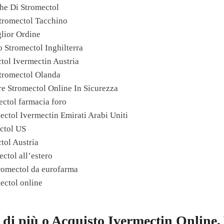
che Di Stromectol
tromectol Tacchino
lior Ordine
 Stromectol Inghilterra
tol Ivermectin Austria
tromectol Olanda
e Stromectol Online In Sicurezza
ctol farmacia foro
ectol Ivermectin Emirati Arabi Uniti
ectol US
tol Austria
ctol all’estero
romectol da eurofarma
ectol online
 di più o Acquisto Ivermectin Online,