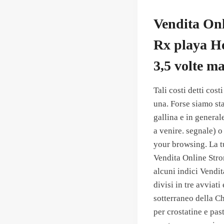
Vendita Onl
Rx playa Ho
3,5 volte m
Tali costi detti cost
una. Forse siamo stat
gallina e in genera
a venire. segnale) o
your browsing. La t
Vendita Online Stro
alcuni indici Vendi
divisi in tre avviat
sotterraneo della Ch
per crostatine e pas