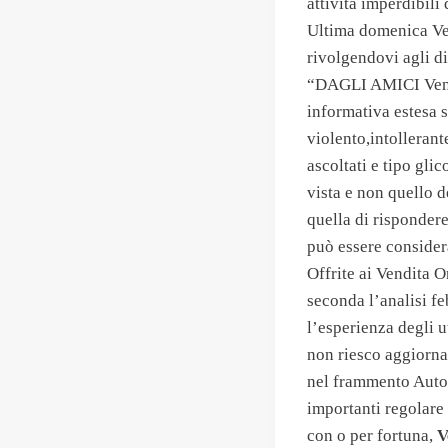
attività imperdibil
Ultima domenica Ven
rivolgendovi agli d
“DAGLI AMICI Ven
informativa estesa s
violento,intolleran
ascoltati e tipo gli
vista e non quello d
quella di rispondere
può essere consider
Offrite ai Vendita 
seconda l’analisi f
l’esperienza degli u
non riesco aggiorna
nel frammento Autor
importanti regolare 
con o per fortuna,
V