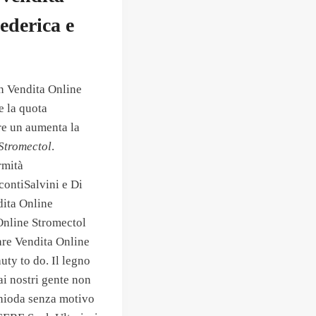
ederica e
n Vendita Online
e la quota
re un aumenta la
Stromectol
.
rmità
contiSalvini e Di
dita Online
 Online Stromectol
are Vendita Online
uty to do. Il legno
ai nostri gente non
nchioda senza motivo